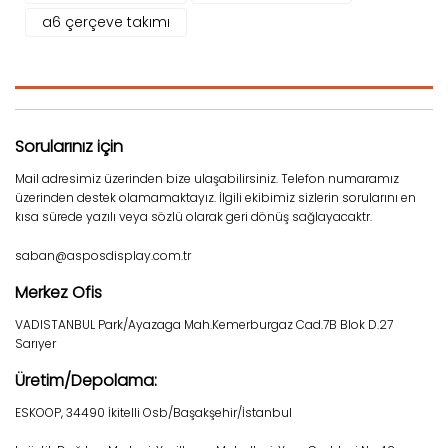
a6 çerçeve takımı
Sorularınız için
Mail adresimiz üzerinden bize ulaşabilirsiniz. Telefon numaramız
üzerinden destek olamamaktayız. İlgili ekibimiz sizlerin sorularını en
kısa sürede yazılı veya sözlü olarak geri dönüş sağlayacaktr.
saban@asposdisplay.com.tr
Merkez Ofis
VADISTANBUL Park/Ayazaga Mah.Kemerburgaz Cad.7B Blok D.27
Sarıyer
Üretim/Depolama:
ESKOOP, 34490 İkitelli Osb/Başakşehir/İstanbul