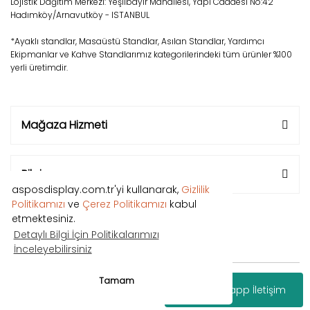
Lojistik Dağıtım Merkezi: Yeşilbayır Mahallesi, Yapı Caddesi No:42
Hadımköy/Arnavutköy - ISTANBUL
*Ayaklı standlar, Masaüstü Standlar, Asılan Standlar, Yardımcı
Ekipmanlar ve Kahve Standlarımız kategorilerindeki tüm ürünler %100
yerli üretimdir.
Mağaza Hizmeti
Bilgi
asposdisplay.com.tr'yi kullanarak,
Gizlilik
Politikamızı
ve
Çerez Politikamızı
kabul
etmektesiniz.
Detaylı Bilgi İçin Politikalarımızı
İnceleyebilirsiniz
Copyright © 2018 Tüm hakları saklıdır.
Tamam
Whatsapp İletişim
®
IdeaSoft
|
E-ticaret
Paketleri ile hazırlanmıştır.