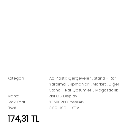
Kategori
A6 Plastik Çerçeveler
,
Stand - Raf
Yardımcı Ekipmanları
,
Market
,
Diğer
Stand - Raf Çözümleri
,
Mağazacılık
Marka
asPOS Display
Stok Kodu
YE5002PCTYeşilA6
Fiyat
3,09 USD + KDV
174,31 TL