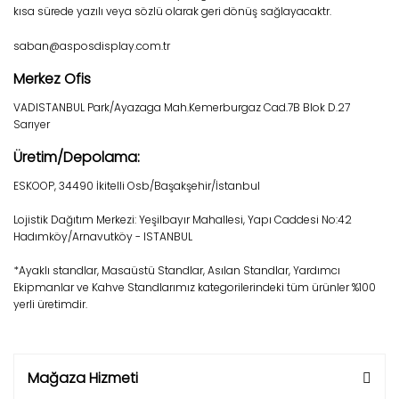
kısa sürede yazılı veya sözlü olarak geri dönüş sağlayacaktr.
saban@asposdisplay.com.tr
Merkez Ofis
VADISTANBUL Park/Ayazaga Mah.Kemerburgaz Cad.7B Blok D.27
Sarıyer
Üretim/Depolama:
ESKOOP, 34490 İkitelli Osb/Başakşehir/İstanbul
Lojistik Dağıtım Merkezi: Yeşilbayır Mahallesi, Yapı Caddesi No:42
Hadımköy/Arnavutköy - ISTANBUL
*Ayaklı standlar, Masaüstü Standlar, Asılan Standlar, Yardımcı
Ekipmanlar ve Kahve Standlarımız kategorilerindeki tüm ürünler %100
yerli üretimdir.
Mağaza Hizmeti