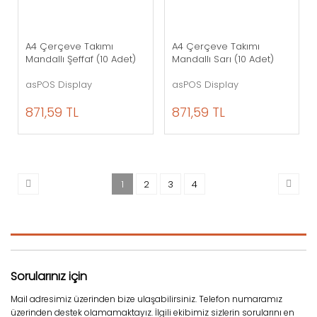
A4 Çerçeve Takımı
A4 Çerçeve Takımı
Mandallı Şeffaf (10 Adet)
Mandallı Sarı (10 Adet)
asPOS Display
asPOS Display
871,59 TL
871,59 TL
1
2
3
4
Sorularınız için
Mail adresimiz üzerinden bize ulaşabilirsiniz. Telefon numaramız
üzerinden destek olamamaktayız. İlgili ekibimiz sizlerin sorularını en