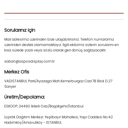
Sorularınız için
Mail adresimiz üzerinden bize ulaşabilirsiniz. Telefon numaramız
üzerinden destek olamamaktayız. İlgili ekibimiz sizlerin sorularını en
kısa sürede yazılı veya sözlü olarak geri dönüş sağlayacaktr.
saban@asposdisplay.com.tr
Merkez Ofis
VADISTANBUL Park/Ayazaga Mah.Kemerburgaz Cad.7B Blok D.27
Sarıyer
Üretim/Depolama:
ESKOOP, 34490 İkitelli Osb/Başakşehir/İstanbul
Lojistik Dağıtım Merkezi: Yeşilbayır Mahallesi, Yapı Caddesi No:42
Hadımköy/Arnavutköy - ISTANBUL