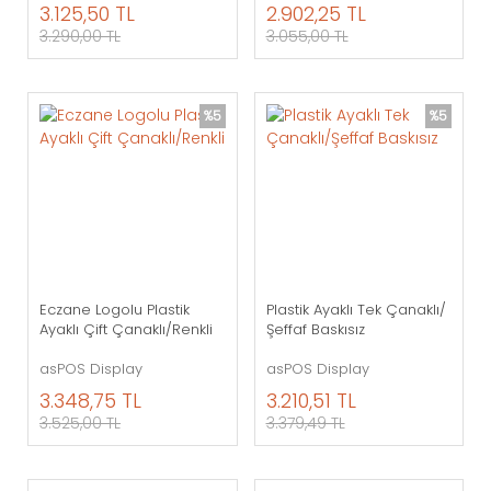
3.125,50 TL
2.902,25 TL
3.290,00 TL
3.055,00 TL
%5
%5
Eczane Logolu Plastik
Plastik Ayaklı Tek Çanaklı/
Ayaklı Çift Çanaklı/Renkli
Şeffaf Baskısız
asPOS Display
asPOS Display
3.348,75 TL
3.210,51 TL
3.525,00 TL
3.379,49 TL