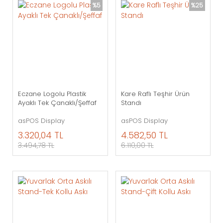
%5
%25
Eczane Logolu Plastik
Kare Raflı Teşhir Ürün
Ayaklı Tek Çanaklı/Şeffaf
Standı
asPOS Display
asPOS Display
3.320,04 TL
4.582,50 TL
3.494,78 TL
6.110,00 TL