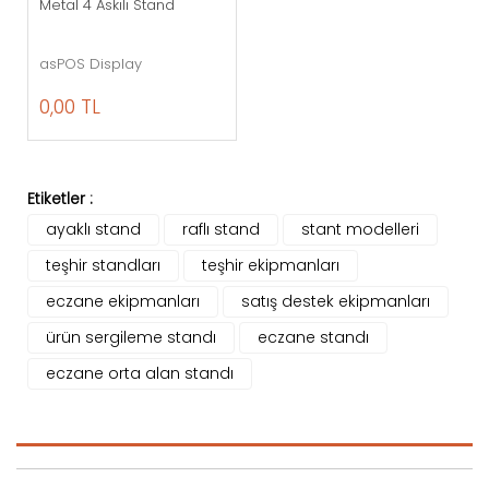
Metal 4 Askılı Stand
asPOS Display
0,00 TL
Etiketler :
ayaklı stand
raflı stand
stant modelleri
teşhir standları
teşhir ekipmanları
eczane ekipmanları
satış destek ekipmanları
ürün sergileme standı
eczane standı
eczane orta alan standı