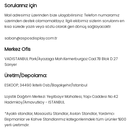
Sorularınız için
Mail adresimiz üzerinden bize ulaşabilirsiniz. Telefon numaramız
üzerinden destek olamamaktayız. İlgili ekibimiz sizlerin sorularını en
kısa sürede yazılı veya sözlü olarak geri dönüş sağlayacaktr.
saban@asposdisplay.com.tr
Merkez Ofis
VADISTANBUL Park/Ayazaga Mah.Kemerburgaz Cad.7B Blok D.27
Sarıyer
Üretim/Depolama:
ESKOOP, 34490 İkitelli Osb/Başakşehir/İstanbul
Lojistik Dağıtım Merkezi: Yeşilbayır Mahallesi, Yapı Caddesi No:42
Hadımköy/Arnavutköy - ISTANBUL
*Ayaklı standlar, Masaüstü Standlar, Asılan Standlar, Yardımcı
Ekipmanlar ve Kahve Standlarımız kategorilerindeki tüm ürünler %100
yerli üretimdir.