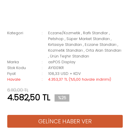
Kategori
Eczane/Kozmetik
,
Raflı Standlar
,
Petshop
,
Süper Market Standları
,
Kırtasiye Standları
,
Eczane Standları
,
Kozmetik Standları
,
Orta Alan Standları
,
Ürün Teşhir Standları
Marka
asPOS Display
Stok Kodu
AY1001KR
Fiyat
108,33 USD + KDV
Havale
4.353,37 TL (%5,00 havale indirimi)
6.110,00 TL
4.582,50 TL
%25
GELİNCE HABER VER