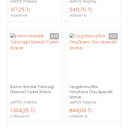
asPOS Display
asPOS Display
317,25 TL
246,75 TL
423,00 TL
329,00 TL
%25
%25
Karton Bardak Tutacağı
Tezgahönü/Bar
(Sleeve) Ceket Standı
Önü/Kasa Önü Aperatif
Standı
asPOS Display
asPOS Display
1.304,25 TL
846,00 TL
1.739,00 TL
1.128,00 TL