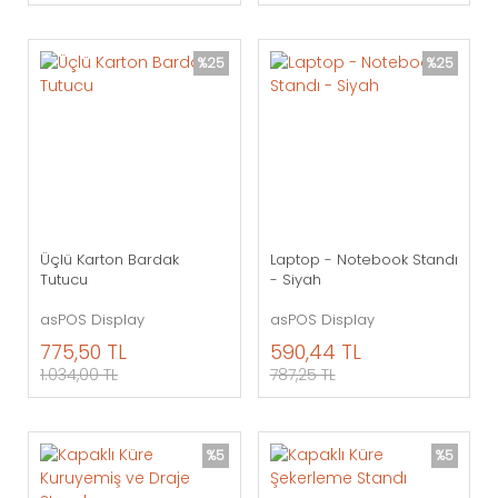
%25
%25
Üçlü Karton Bardak
Laptop - Notebook Standı
Tutucu
- Siyah
asPOS Display
asPOS Display
775,50 TL
590,44 TL
1.034,00 TL
787,25 TL
%5
%5