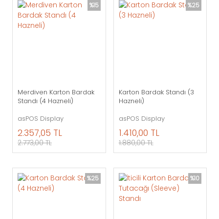
%15
%25
Merdiven Karton Bardak
Karton Bardak Standı (3
Standı (4 Hazneli)
Hazneli)
asPOS Display
asPOS Display
2.357,05 TL
1.410,00 TL
2.773,00 TL
1.880,00 TL
%25
%10