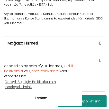
Hadımköy/Arnavutköy - ISTANBUL
*Ayaklı standlar, Masaüstü Standlar, Asılan Standlar, Yardımcı
Ekipmanlar ve Kahve Standlarımız kategorilerindeki tüm ürünler %100
yerli üretimdir.
Mağaza Hizmeti
Bilgi
asposdisplay.com.tr'yi kullanarak,
Gizlilik
Politikamızı
ve
Çerez Politikamızı
kabul
etmektesiniz.
Detaylı Bilgi İçin Politikalarımızı
İnceleyebilirsiniz
Copyright © 2018 Tüm hakları saklıdır.
Tamam
Whatsapp İletişim
®
IdeaSoft
|
E-ticaret
Paketleri ile hazırlanmıştır.