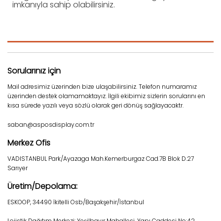
imkanıyla sahip olabilirsiniz.
Sorularınız için
Mail adresimiz üzerinden bize ulaşabilirsiniz. Telefon numaramız
üzerinden destek olamamaktayız. İlgili ekibimiz sizlerin sorularını en
kısa sürede yazılı veya sözlü olarak geri dönüş sağlayacaktr.
saban@asposdisplay.com.tr
Merkez Ofis
VADISTANBUL Park/Ayazaga Mah.Kemerburgaz Cad.7B Blok D.27
Sarıyer
Üretim/Depolama:
ESKOOP, 34490 İkitelli Osb/Başakşehir/İstanbul
Lojistik Dağıtım Merkezi: Yeşilbayır Mahallesi, Yapı Caddesi No:42