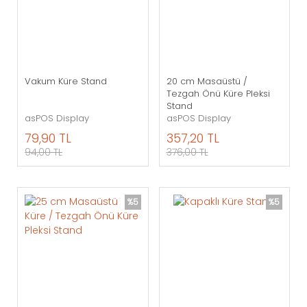
Vakum Küre Stand
20 cm Masaüstü /
Tezgah Önü Küre Pleksi
Stand
asPOS Display
asPOS Display
79,90 TL
357,20 TL
94,00 TL
376,00 TL
%5
%5