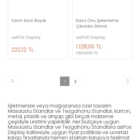
Yarım Küre Büyük
Kasa Önü Şekerleme
Çikolata Standı
asPOS Display
asPOS Display
1.128,00 TL
222,12 TL
1.504,00 TL
1
2
İşletmenize veya mağazanıza özel tasarım
Masaüstü Standlar ve Tezgahönü Standlar, karton,
metal, plastik ve ahşap gibi birçok malzeme
çeşidiyle üretimi yapılabilir. Her bütçeye uygun
Masaüstü Standlar ve Tezgahönü Standlara
asPos
Display kalitesiyle, uygun fiyat politikası ve ücretsiz
kargo fırsatlarıyla hemen stoktan kargoya teslimat