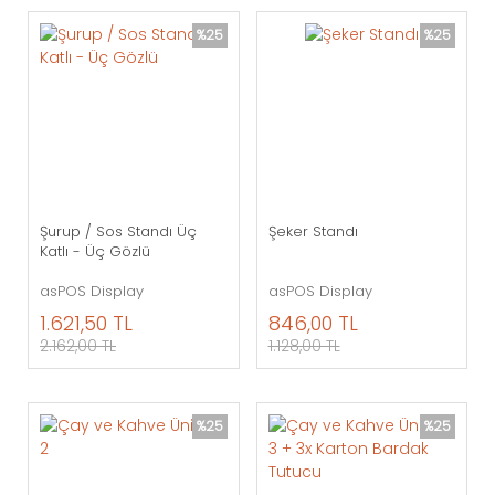
%25
%25
Şurup / Sos Standı Üç
Şeker Standı
Katlı - Üç Gözlü
asPOS Display
asPOS Display
1.621,50 TL
846,00 TL
2.162,00 TL
1.128,00 TL
%25
%25