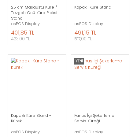
25 cm Masaüstü Küre /
Kapaklı Küre Stand
Tezgah Önü Küre Pleksi
Stand
asPOS Display
asPOS Display
401,85 TL
491,15 TL
423,00 TL
517,00 TL
YENI
Kapaklı Küre Stand -
Fanus İçi Şekerleme
Kürekli
Servis Küreği
asPOS Display
asPOS Display