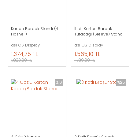
Karton Bardak Standı (4
İticili Karton Bardak
Hazneli)
Tutacağı (Sleeve) Standı
asPOS Display
asPOS Display
1.374,75 TL
1.565,10 TL
1.833,00 TL
1.739,00 TL
%10
%25
4 Gözlü Karton
3 Katlı Broşür Standı