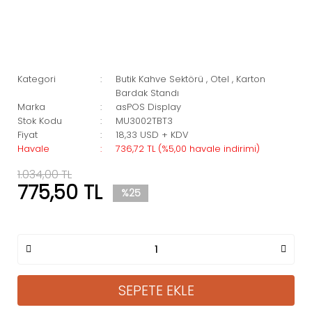
Kategori
Butik Kahve Sektörü
,
Otel
,
Karton
Bardak Standı
Marka
asPOS Display
Stok Kodu
MU3002TBT3
Fiyat
18,33 USD + KDV
Havale
736,72 TL (%5,00 havale indirimi)
1.034,00 TL
775,50 TL
%25
SEPETE EKLE