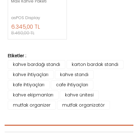
Maxi Kahve Paketi
asPOS Display
6.345,00 TL
8.460,00 TL
Etiketler :
kahve bardağı standı
karton bardak standı
kahve ihtiyaçları
kahve standı
kafe ihtiyaçları
cafe ihtiyaçları
kahve ekipmanları
kahve ünitesi
mutfak organizer
mutfak organizatör