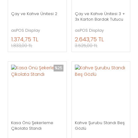
Çay ve Kahve Ünitesi 2
Çay ve Kahve Ünitesi 3 +
3x Karton Bardak Tutucu
asPOS Display
asPOS Display
1.374,75 TL
2.643,75 TL
1.833,00 TL
3.525,00 TL
%25
Kasa Önü Şekerleme
Kahve Şurubu Standı Beş
Çikolata Standı
Gözlü