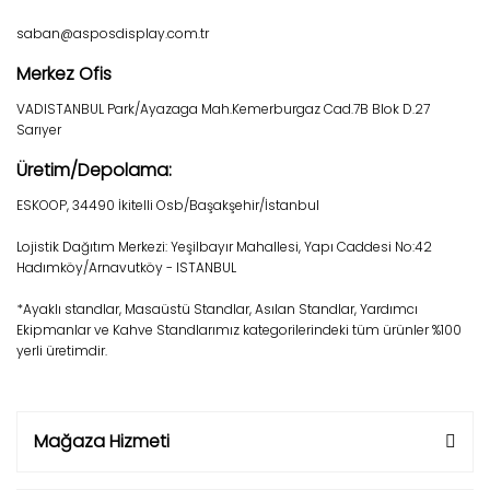
saban@asposdisplay.com.tr
Merkez Ofis
VADISTANBUL Park/Ayazaga Mah.Kemerburgaz Cad.7B Blok D.27
Sarıyer
Üretim/Depolama:
ESKOOP, 34490 İkitelli Osb/Başakşehir/İstanbul
Lojistik Dağıtım Merkezi: Yeşilbayır Mahallesi, Yapı Caddesi No:42
Hadımköy/Arnavutköy - ISTANBUL
*Ayaklı standlar, Masaüstü Standlar, Asılan Standlar, Yardımcı
Ekipmanlar ve Kahve Standlarımız kategorilerindeki tüm ürünler %100
yerli üretimdir.
Mağaza Hizmeti