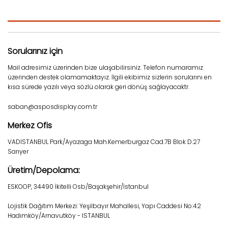
Sorularınız için
Mail adresimiz üzerinden bize ulaşabilirsiniz. Telefon numaramız
üzerinden destek olamamaktayız. İlgili ekibimiz sizlerin sorularını en
kısa sürede yazılı veya sözlü olarak geri dönüş sağlayacaktr.
saban@asposdisplay.com.tr
Merkez Ofis
VADISTANBUL Park/Ayazaga Mah.Kemerburgaz Cad.7B Blok D.27
Sarıyer
Üretim/Depolama:
ESKOOP, 34490 İkitelli Osb/Başakşehir/İstanbul
Lojistik Dağıtım Merkezi: Yeşilbayır Mahallesi, Yapı Caddesi No:42
Hadımköy/Arnavutköy - ISTANBUL