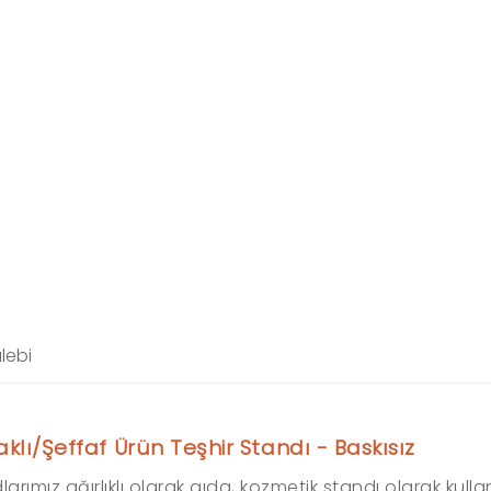
lebi
aklı/Şeffaf Ürün Teşhir Standı - Baskısız
rımız ağırlıklı olarak gıda, kozmetik standı olarak kulla