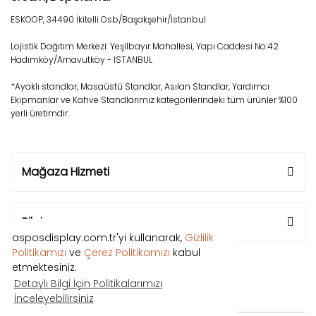
ESKOOP, 34490 İkitelli Osb/Başakşehir/İstanbul
Lojistik Dağıtım Merkezi: Yeşilbayır Mahallesi, Yapı Caddesi No:42
Hadımköy/Arnavutköy - ISTANBUL
*Ayaklı standlar, Masaüstü Standlar, Asılan Standlar, Yardımcı
Ekipmanlar ve Kahve Standlarımız kategorilerindeki tüm ürünler %100
yerli üretimdir.
Mağaza Hizmeti
Bilgi
asposdisplay.com.tr'yi kullanarak,
Gizlilik
Politikamızı
ve
Çerez Politikamızı
kabul
etmektesiniz.
Detaylı Bilgi İçin Politikalarımızı
İnceleyebilirsiniz