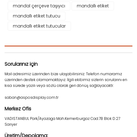
mandal çerçeve taşıyıcı
mandallı etiket
mandallı etiket tutucu
mandallı etiket tutucular
Sorularınız için
Mail adresimiz üzerinden bize ulaşabilirsiniz. Telefon numaramız
üzerinden destek olamamaktayız. İlgili ekibimiz sizlerin sorularını en
kısa sürede yazılı veya sözlü olarak geri dönüş sağlayacaktr.
saban@asposdisplay.com.tr
Merkez Ofis
VADISTANBUL Park/Ayazaga Mah.Kemerburgaz Cad.7B Blok D.27
Sarıyer
Üretim/Depolama: