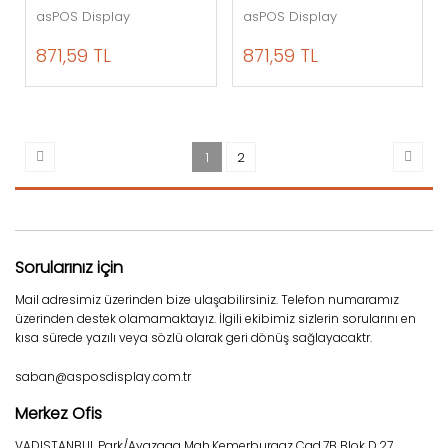
asPOS Display
asPOS Display
871,59 TL
871,59 TL
1
2
Sorularınız için
Mail adresimiz üzerinden bize ulaşabilirsiniz. Telefon numaramız
üzerinden destek olamamaktayız. İlgili ekibimiz sizlerin sorularını en
kısa sürede yazılı veya sözlü olarak geri dönüş sağlayacaktr.
saban@asposdisplay.com.tr
Merkez Ofis
VADISTANBUL Park/Ayazaga Mah.Kemerburgaz Cad.7B Blok D.27