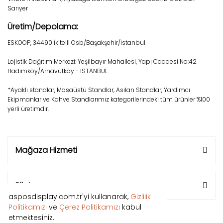
Sarıyer
Üretim/Depolama:
ESKOOP, 34490 İkitelli Osb/Başakşehir/İstanbul
Lojistik Dağıtım Merkezi: Yeşilbayır Mahallesi, Yapı Caddesi No:42
Hadımköy/Arnavutköy - ISTANBUL
*Ayaklı standlar, Masaüstü Standlar, Asılan Standlar, Yardımcı
Ekipmanlar ve Kahve Standlarımız kategorilerindeki tüm ürünler %100
yerli üretimdir.
Mağaza Hizmeti
Bilgi
asposdisplay.com.tr'yi kullanarak,
Gizlilik
Politikamızı
ve
Çerez Politikamızı
kabul
etmektesiniz.