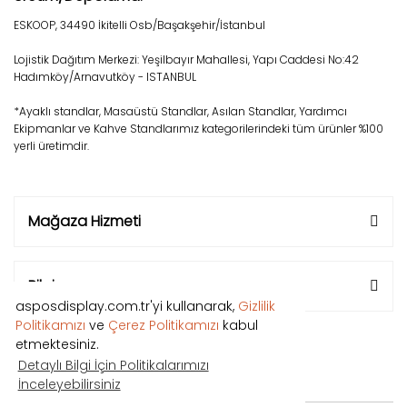
ESKOOP, 34490 İkitelli Osb/Başakşehir/İstanbul
Lojistik Dağıtım Merkezi: Yeşilbayır Mahallesi, Yapı Caddesi No:42
Hadımköy/Arnavutköy - ISTANBUL
*Ayaklı standlar, Masaüstü Standlar, Asılan Standlar, Yardımcı
Ekipmanlar ve Kahve Standlarımız kategorilerindeki tüm ürünler %100
yerli üretimdir.
Mağaza Hizmeti
Bilgi
asposdisplay.com.tr'yi kullanarak,
Gizlilik
Politikamızı
ve
Çerez Politikamızı
kabul
etmektesiniz.
Detaylı Bilgi İçin Politikalarımızı
İnceleyebilirsiniz