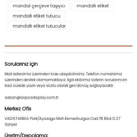
mandal çerçeve taşıyıcı
mandallı etiket
mandallı etiket tutucu
mandallı etiket tutucular
Sorularınız için
Mail adresimiz üzerinden bize ulaşabilirsiniz. Telefon numaramız
üzerinden destek olamamaktayız. İlgili ekibimiz sizlerin sorularını en
kısa sürede yazılı veya sözlü olarak geri dönüş sağlayacaktr.
saban@asposdisplay.com.tr
Merkez Ofis
VADISTANBUL Park/Ayazaga Mah.Kemerburgaz Cad.7B Blok D.27
Sarıyer
Üretim/Depolama: