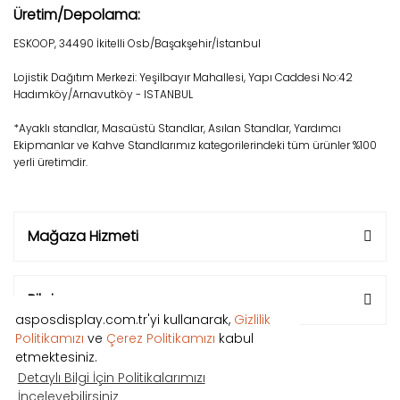
Üretim/Depolama:
ESKOOP, 34490 İkitelli Osb/Başakşehir/İstanbul
Lojistik Dağıtım Merkezi: Yeşilbayır Mahallesi, Yapı Caddesi No:42
Hadımköy/Arnavutköy - ISTANBUL
*Ayaklı standlar, Masaüstü Standlar, Asılan Standlar, Yardımcı
Ekipmanlar ve Kahve Standlarımız kategorilerindeki tüm ürünler %100
yerli üretimdir.
Mağaza Hizmeti
Bilgi
asposdisplay.com.tr'yi kullanarak,
Gizlilik
Politikamızı
ve
Çerez Politikamızı
kabul
etmektesiniz.
Detaylı Bilgi İçin Politikalarımızı
İnceleyebilirsiniz