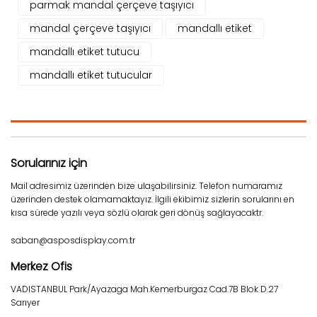
parmak mandal çerçeve taşıyıcı
mandal çerçeve taşıyıcı
mandallı etiket
mandallı etiket tutucu
mandallı etiket tutucular
Sorularınız için
Mail adresimiz üzerinden bize ulaşabilirsiniz. Telefon numaramız
üzerinden destek olamamaktayız. İlgili ekibimiz sizlerin sorularını en
kısa sürede yazılı veya sözlü olarak geri dönüş sağlayacaktr.
saban@asposdisplay.com.tr
Merkez Ofis
VADISTANBUL Park/Ayazaga Mah.Kemerburgaz Cad.7B Blok D.27
Sarıyer