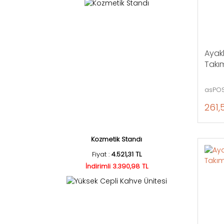
Ayakl
Takı
asPOS
261,
Kozmetik Standı
Fiyat :
4.521,31 TL
İndirimli 3.390,98 TL