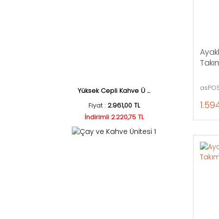
Ayakl
Takım
asPOS
Yüksek Cepli Kahve Ü ...
1.59
Fiyat :
2.961,00 TL
İndirimli 2.220,75 TL