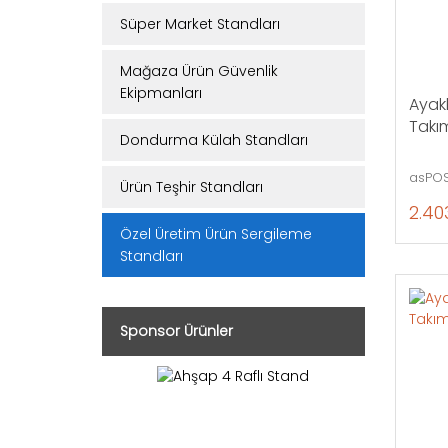
Süper Market Standları
Mağaza Ürün Güvenlik
Ekipmanları
Ayakl
Takım
Dondurma Külah Standları
asPOS
Ürün Teşhir Standları
2.40
Özel Üretim Ürün Sergileme
Standları
Sponsor Ürünler