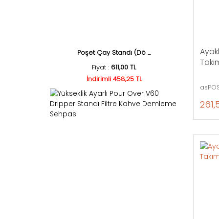
Ayakl
Poşet Çay Standı (Dö ...
Takım
Fiyat :
611,00 TL
İndirimli 458,25 TL
asPOS
261,