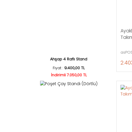
Ayakl
Takım
asPOS
Ahşap 4 Raflı Stand
2.40
Fiyat :
9.400,00 TL
İndirimli 7.050,00 TL