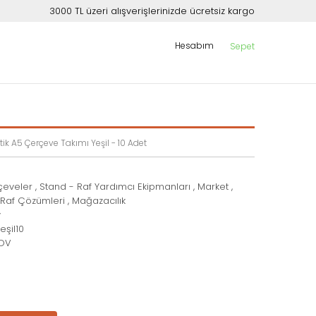
3000 TL üzeri alışverişlerinizde ücretsiz kargo
Hesabım
Sepet
tik A5 Çerçeve Takımı Yeşil - 10 Adet
rçeveler
,
Stand - Raf Yardımcı Ekipmanları
,
Market
,
 Raf Çözümleri
,
Mağazacılık
y
şil10
KDV