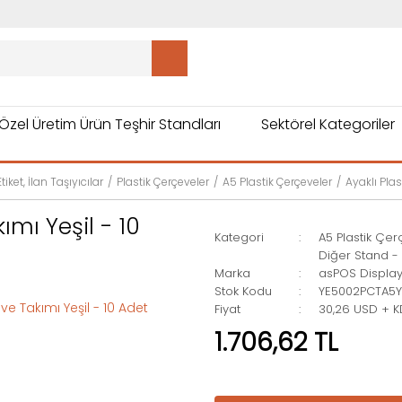
Özel Üretim Ürün Teşhir Standları
Sektörel Kategoriler
tiket, İlan Taşıyıcılar
Plastik Çerçeveler
A5 Plastik Çerçeveler
Ayaklı Plas
ımı Yeşil - 10
Kategori
A5 Plastik Çe
Diğer Stand -
Marka
asPOS Displa
Stok Kodu
YE5002PCTA5Ye
Fiyat
30,26 USD + 
1.706,62 TL