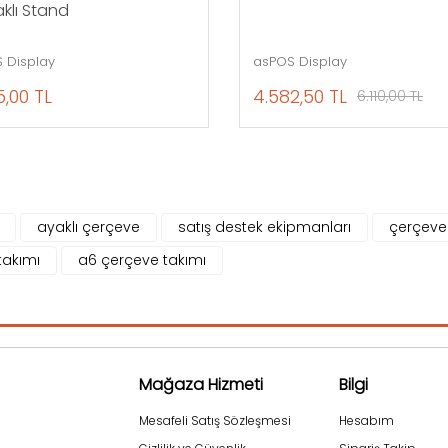
klı Stand
 Display
asPOS Display
5,00 TL
4.582,50 TL
6.110,00 TL
ayaklı çerçeve
satış destek ekipmanları
çerçeve
takımı
a6 çerçeve takımı
Mağaza Hizmeti
Bilgi
Mesafeli Satış Sözleşmesi
Hesabım