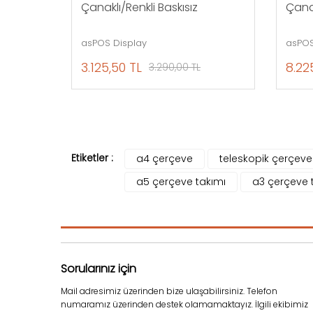
Çanaklı/Renkli Baskısız
Çana
asPOS Display
asPOS
3.125,50 TL
8.22
3.290,00 TL
Etiketler :
a4 çerçeve
teleskopik çerçeve
a5 çerçeve takımı
a3 çerçeve 
Sorularınız için
Mail adresimiz üzerinden bize ulaşabilirsiniz. Telefon
numaramız üzerinden destek olamamaktayız. İlgili ekibimiz