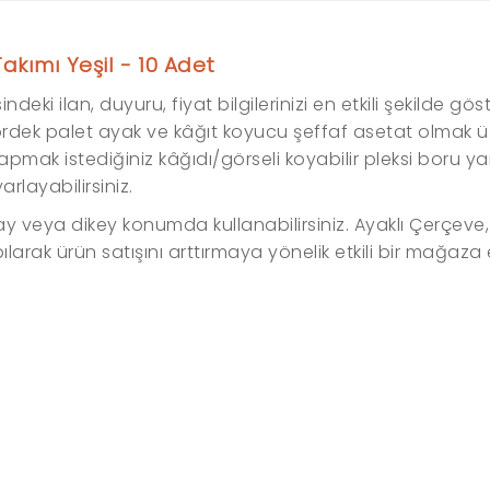
akımı Yeşil - 10 Adet
eki ilan, duyuru, fiyat bilgilerinizi en etkili şekilde göst
, ördek palet ayak ve kâğıt koyucu şeffaf asetat olmak 
apmak istediğiniz kâğıdı/görseli koyabilir pleksi boru ya
rlayabilirsiniz.
y veya dikey konumda kullanabilirsiniz. Ayaklı Çerçeve,
arak ürün satışını arttırmaya yönelik etkili bir mağaza 