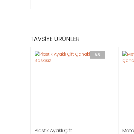
Değerli müşterimiz,
100 Adet ve üzeri alım taleplerinizde aşa
TAVSİYE ÜRÜNLER
%5
Plastik Ayaklı Çift
Metal