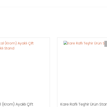
ğıdaki formu doldurarak bizimle iletişime geçebilirsiniz.
 (Krom) Ayaklı Çift
Kare Raflı Teşhir Ürün Sta