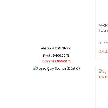
Ayakl
Takım
asPOS
Ahşap 4 Raflı Stand
2.40
Fiyat :
9.400,00 TL
İndirimli 7.050,00 TL