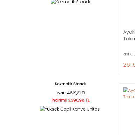
Ayakl
Takı
asPOS
261,
Kozmetik Standı
Fiyat :
4.521,31 TL
İndirimli 3.390,98 TL