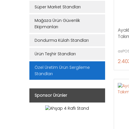
Süper Market Standları
Mağaza Ürün Güvenlik
Ekipmanları
Ayakl
Takım
Dondurma Külah Standları
asPOS
Ürün Teşhir Standları
2.40
Özel Üretim Ürün Sergileme
Standları
Sponsor Ürünler