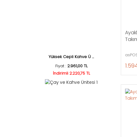
Ayakl
Takım
asPOS
Yüksek Cepli Kahve Ü ...
1.59
Fiyat :
2.961,00 TL
İndirimli 2.220,75 TL