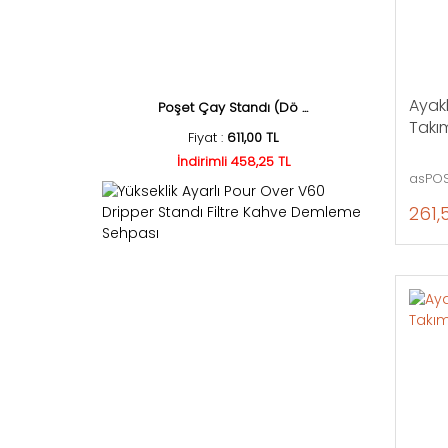
Ayakl
Poşet Çay Standı (Dö ...
Takım
Fiyat :
611,00 TL
İndirimli 458,25 TL
asPOS
261,