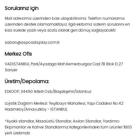
Sorularınız için
Mail adresimiz üzerinden bize ulaşabilirsiniz. Telefon numaramız
üzerinden destek olamamaktayız. İlgili ekibimiz sizlerin sorularını en
kısa sürede yazılı veya sözlü olarak geri dönüş sağlayacaktr.
saban@asposdisplay.com.tr
Merkez Ofis
VADISTANBUL Park/Ayazaga Mah.Kemerburgaz Cad.7B Blok D.27
Sarıyer
Üretim/Depolama:
ESKOOP, 34490 İkitelli Osb/Başakşehir/İstanbul
Lojistik Dağıtım Merkezi: Yeşilbayır Mahallesi, Yapı Caddesi No:42
Hadımköy/Arnavutköy - ISTANBUL
*Ayaklı standlar, Masaüstü Standlar, Asılan Standlar, Yardımcı
Ekipmanlar ve Kahve Standlarımız kategorilerindeki tüm ürünler %100
yerli üretimdir.