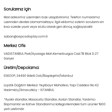
Sorularınız için
Mail adresimiz üzerinden bize ulaşabilirsiniz. Telefon numaramız
üzerinden destek olamamaktayız. İlgili ekibimiz sizlerin sorularını en
kısa sürede yazılı veya sözlü olarak geri dönüş sağlayacaktr.
saban@asposdisplay.com.tr
Merkez Ofis
VADISTANBUL Park/Ayazaga Mah.Kemerburgaz Cad.7B Blok D.27
Sarıyer
Üretim/Depolama:
ESKOOP, 34490 İkitelli Osb/Başakşehir/İstanbul
Lojistik Dağıtım Merkezi: Yeşilbayır Mahallesi, Yapı Caddesi No:42
Hadımköy/Arnavutköy - ISTANBUL
*Ayaklı standlar, Masaüstü Standlar, Asılan Standlar, Yardımcı
Ekipmanlar ve Kahve Standlarımız kategorilerindeki tüm ürünler %100
yerli üretimdir.