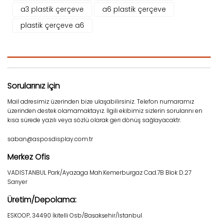
a3 plastik çerçeve
a6 plastik çerçeve
plastik çerçeve a6
Sorularınız için
Mail adresimiz üzerinden bize ulaşabilirsiniz. Telefon numaramız
üzerinden destek olamamaktayız. İlgili ekibimiz sizlerin sorularını en
kısa sürede yazılı veya sözlü olarak geri dönüş sağlayacaktr.
saban@asposdisplay.com.tr
Merkez Ofis
VADISTANBUL Park/Ayazaga Mah.Kemerburgaz Cad.7B Blok D.27
Sarıyer
Üretim/Depolama:
ESKOOP, 34490 İkitelli Osb/Başakşehir/İstanbul