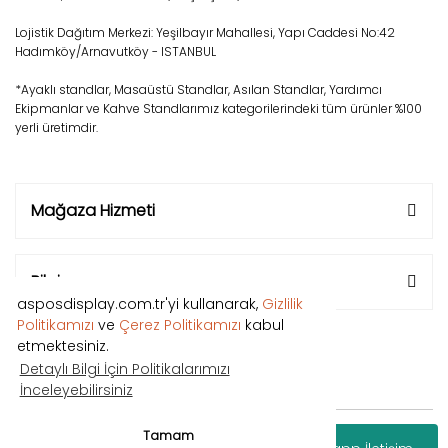
Lojistik Dağıtım Merkezi: Yeşilbayır Mahallesi, Yapı Caddesi No:42
Hadımköy/Arnavutköy - ISTANBUL
*Ayaklı standlar, Masaüstü Standlar, Asılan Standlar, Yardımcı
Ekipmanlar ve Kahve Standlarımız kategorilerindeki tüm ürünler %100
yerli üretimdir.
Mağaza Hizmeti
Bilgi
asposdisplay.com.tr'yi kullanarak,
Gizlilik
Politikamızı
ve
Çerez Politikamızı
kabul
etmektesiniz.
Detaylı Bilgi İçin Politikalarımızı
İnceleyebilirsiniz
Copyright © 2018 Tüm hakları saklıdır.
Tamam