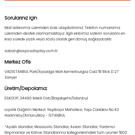
Sorularınız için
Mail adresimiz üzerinden bize ulaşabilirsiniz. Telefon numaramız
üzerinden destek olamamaktayız. İlgili ekibimiz sizlerin sorularını en
kısa sürede yazılı veya sözlü olarak geri dönüş sağlayacaktr.
saban@asposdisplay.com.tr
Merkez Ofis
VADISTANBUL Park/Ayazaga Mah.Kemerburgaz Cad.7B Blok D.27
Sarıyer
Üretim/Depolama:
ESKOOP, 34490 İkitelli Osb/Başakşehir/İstanbul
Lojistik Dağıtım Merkezi: Yeşilbayır Mahallesi, Yapı Caddesi No:42
Hadımköy/Arnavutköy - ISTANBUL
*Ayaklı standlar, Masaüstü Standlar, Asılan Standlar, Yardımcı
Ekipmanlar ve Kahve Standlarımız kategorilerindeki tüm ürünler %100