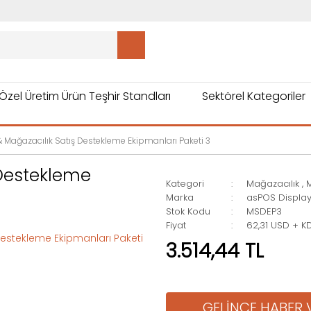
Özel Üretim Ürün Teşhir Standları
Sektörel Kategoriler
& Mağazacılık Satış Destekleme Ekipmanları Paketi 3
 Destekleme
Kategori
Mağazacılık
,
Marka
asPOS Displa
Stok Kodu
MSDEP3
Fiyat
62,31 USD + K
3.514,44 TL
GELİNCE HABER 