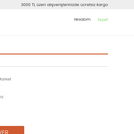
3000 TL üzeri alışverişlerinizde ücretsiz kargo
Hesabım
Sepet
Market
y
DV
VER