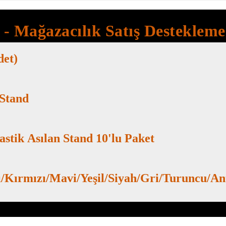
t - Mağazacılık Satış Desteklem
det)
 Stand
lastik Asılan Stand 10'lu Paket
rı/Kırmızı/Mavi/Yeşil/Siyah/Gri/Turuncu/An