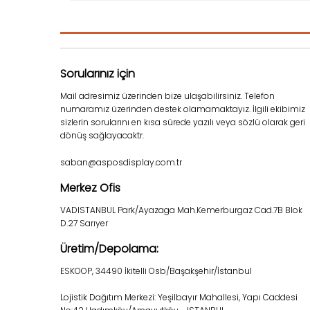
Sorularınız için
Mail adresimiz üzerinden bize ulaşabilirsiniz. Telefon
numaramız üzerinden destek olamamaktayız. İlgili ekibimiz
sizlerin sorularını en kısa sürede yazılı veya sözlü olarak geri
dönüş sağlayacaktr.
saban@asposdisplay.com.tr
Merkez Ofis
VADISTANBUL Park/Ayazaga Mah.Kemerburgaz Cad.7B Blok
D.27 Sarıyer
Üretim/Depolama:
ESKOOP, 34490 İkitelli Osb/Başakşehir/İstanbul
Lojistik Dağıtım Merkezi: Yeşilbayır Mahallesi, Yapı Caddesi