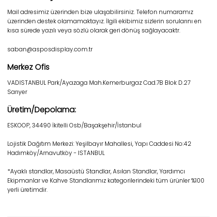
Mail adresimiz üzerinden bize ulaşabilirsiniz. Telefon numaramız
üzerinden destek olamamaktayız. İlgili ekibimiz sizlerin sorularını en
kısa sürede yazılı veya sözlü olarak geri dönüş sağlayacaktr.
saban@asposdisplay.com.tr
Merkez Ofis
VADISTANBUL Park/Ayazaga Mah.Kemerburgaz Cad.7B Blok D.27
Sarıyer
Üretim/Depolama:
ESKOOP, 34490 İkitelli Osb/Başakşehir/İstanbul
Lojistik Dağıtım Merkezi: Yeşilbayır Mahallesi, Yapı Caddesi No:42
Hadımköy/Arnavutköy - ISTANBUL
*Ayaklı standlar, Masaüstü Standlar, Asılan Standlar, Yardımcı
Ekipmanlar ve Kahve Standlarımız kategorilerindeki tüm ürünler %100
yerli üretimdir.