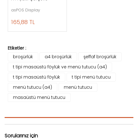
asPOS Display
165,88 TL
Etiketler :
broşürlük
a4 broşürlük
şeffaf broşürlük
t tipi masaüstü föylük ve menü tutucu (a4)
t tipi masaüstü föylük
t tipi menü tutucu
menü tutucu (a4)
menü tutucu
masaüstü menü tutucu
Sorularınız için