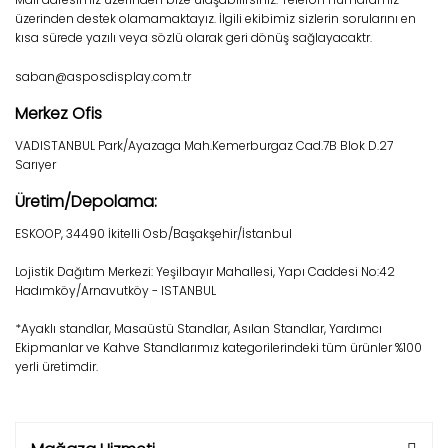
üzerinden destek olamamaktayız. İlgili ekibimiz sizlerin sorularını en
kısa sürede yazılı veya sözlü olarak geri dönüş sağlayacaktr.
saban@asposdisplay.com.tr
Merkez Ofis
VADISTANBUL Park/Ayazaga Mah.Kemerburgaz Cad.7B Blok D.27
Sarıyer
Üretim/Depolama:
ESKOOP, 34490 İkitelli Osb/Başakşehir/İstanbul
Lojistik Dağıtım Merkezi: Yeşilbayır Mahallesi, Yapı Caddesi No:42
Hadımköy/Arnavutköy - ISTANBUL
*Ayaklı standlar, Masaüstü Standlar, Asılan Standlar, Yardımcı
Ekipmanlar ve Kahve Standlarımız kategorilerindeki tüm ürünler %100
yerli üretimdir.