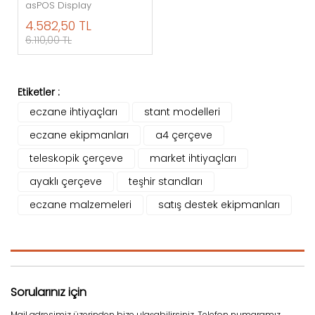
asPOS Display
4.582,50 TL
6.110,00 TL
Etiketler :
eczane ihtiyaçları
stant modelleri
eczane ekipmanları
a4 çerçeve
teleskopik çerçeve
market ihtiyaçları
ayaklı çerçeve
teşhir standları
eczane malzemeleri
satış destek ekipmanları
Sorularınız için
Mail adresimiz üzerinden bize ulaşabilirsiniz. Telefon numaramız