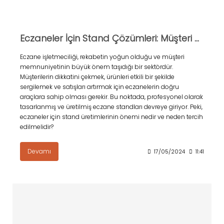
Eczaneler İçin Stand Çözümleri: Müşteri Deneyimini ve Satışları Artırmanın Yolu
Eczane işletmeciliği, rekabetin yoğun olduğu ve müşteri
memnuniyetinin büyük önem taşıdığı bir sektördür.
Müşterilerin dikkatini çekmek, ürünleri etkili bir şekilde
sergilemek ve satışları artırmak için eczanelerin doğru
araçlara sahip olması gerekir. Bu noktada, profesyonel olarak
tasarlanmış ve üretilmiş eczane standları devreye giriyor. Peki,
eczaneler için stand üretimlerinin önemi nedir ve neden tercih
edilmelidir?
Devamı
17/05/2024
11:41