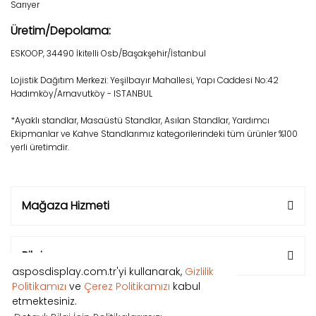
Sarıyer
Üretim/Depolama:
ESKOOP, 34490 İkitelli Osb/Başakşehir/İstanbul
Lojistik Dağıtım Merkezi: Yeşilbayır Mahallesi, Yapı Caddesi No:42
Hadımköy/Arnavutköy - ISTANBUL
*Ayaklı standlar, Masaüstü Standlar, Asılan Standlar, Yardımcı
Ekipmanlar ve Kahve Standlarımız kategorilerindeki tüm ürünler %100
yerli üretimdir.
Mağaza Hizmeti
Bilgi
asposdisplay.com.tr'yi kullanarak,
Gizlilik
Politikamızı
ve
Çerez Politikamızı
kabul
etmektesiniz.