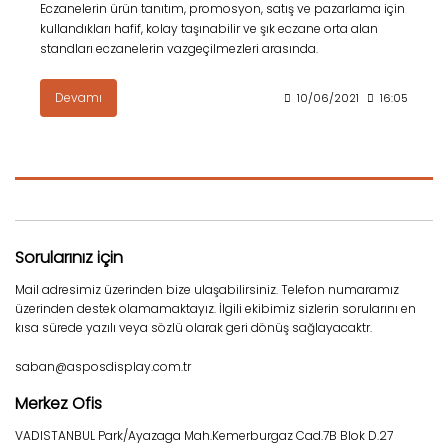
Eczanelerin ürün tanıtım, promosyon, satış ve pazarlama için
kullandıkları hafif, kolay taşınabilir ve şık eczane orta alan
standları eczanelerin vazgeçilmezleri arasında.
Devamı
10/06/2021
16:05
Sorularınız için
Mail adresimiz üzerinden bize ulaşabilirsiniz. Telefon numaramız
üzerinden destek olamamaktayız. İlgili ekibimiz sizlerin sorularını en
kısa sürede yazılı veya sözlü olarak geri dönüş sağlayacaktr.
saban@asposdisplay.com.tr
Merkez Ofis
VADISTANBUL Park/Ayazaga Mah.Kemerburgaz Cad.7B Blok D.27