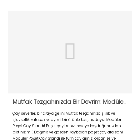
Mutfak Tezgahınızda Bir Devrim: Modüler Poşet Çay Standı
Çay severler, bir araya gelin! Mutfak tezgahınıza şıklık ve
işlevsellik katacak yepyeni bir ürünle karşınızdayız: Modüler
Poşet Çay Standı! Poşet çaylarınızı nereye koyduğunuzdan
bıktınız mı? Dağınık ve gözden kaybolan poşet çaylara son!
Modüler Poşet Çay Standı ile tüm çaylarınızı organize ve