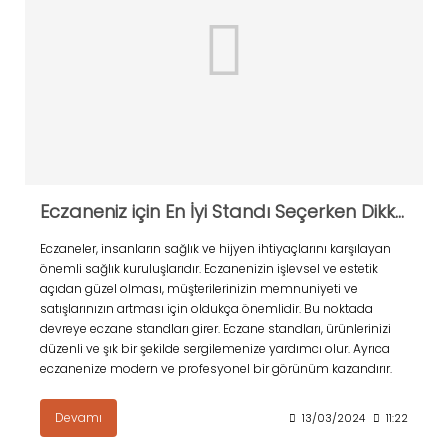
Eczaneniz için En İyi Standı Seçerken Dikkat Edilmesi Gerekenler
Eczaneler, insanların sağlık ve hijyen ihtiyaçlarını karşılayan
önemli sağlık kuruluşlarıdır. Eczanenizin işlevsel ve estetik
açıdan güzel olması, müşterilerinizin memnuniyeti ve
satışlarınızın artması için oldukça önemlidir. Bu noktada
devreye eczane standları girer. Eczane standları, ürünlerinizi
düzenli ve şık bir şekilde sergilemenize yardımcı olur. Ayrıca
eczanenize modern ve profesyonel bir görünüm kazandırır.
Devamı
13/03/2024
11:22