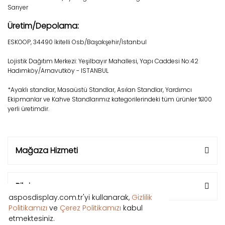
Sarıyer
Üretim/Depolama:
ESKOOP, 34490 İkitelli Osb/Başakşehir/İstanbul
Lojistik Dağıtım Merkezi: Yeşilbayır Mahallesi, Yapı Caddesi No:42
Hadımköy/Arnavutköy - ISTANBUL
*Ayaklı standlar, Masaüstü Standlar, Asılan Standlar, Yardımcı
Ekipmanlar ve Kahve Standlarımız kategorilerindeki tüm ürünler %100
yerli üretimdir.
Mağaza Hizmeti
Bilgi
asposdisplay.com.tr'yi kullanarak,
Gizlilik
Politikamızı
ve
Çerez Politikamızı
kabul
etmektesiniz.