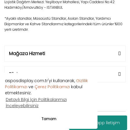
Lojistik Dağıtım Merkezi: Yeşilbayır Mahallesi, Yapı Caddesi No:42
Hadımköy/Arnavutköy - ISTANBUL
*Ayaklı standlar, Masaüstü Standlar, Asılan Standlar, Yardımcı
Ekipmanlar ve Kahve Standlarımız kategorilerindeki tüm ürünler %100
yerli üretimdir.
Mağaza Hizmeti
Bilgi
asposdisplay.com.tr'yi kullanarak,
Gizlilik
Politikamızı
ve
Çerez Politikamızı
kabul
etmektesiniz.
Detaylı Bilgi İçin Politikalarımızı
İnceleyebilirsiniz
Copyright © 2018 Tüm hakları saklıdır.
Tamam
Whatsapp İletişim
®
IdeaSoft
|
E-ticaret
Paketleri ile hazırlanmıştır.