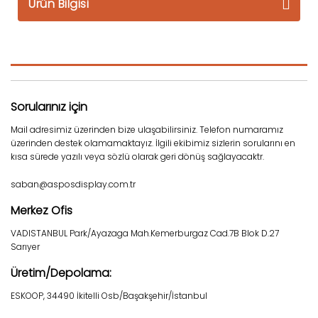
Ürün Bilgisi
Sorularınız için
Mail adresimiz üzerinden bize ulaşabilirsiniz. Telefon numaramız
üzerinden destek olamamaktayız. İlgili ekibimiz sizlerin sorularını en
kısa sürede yazılı veya sözlü olarak geri dönüş sağlayacaktr.
saban@asposdisplay.com.tr
Merkez Ofis
VADISTANBUL Park/Ayazaga Mah.Kemerburgaz Cad.7B Blok D.27
Sarıyer
Üretim/Depolama:
ESKOOP, 34490 İkitelli Osb/Başakşehir/İstanbul