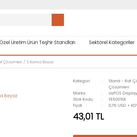
Özel Üretim Ürün Teşhir Standları
Sektörel Kategoriler
af Çözümleri
S Kanca Beyaz
Kategori
Stand - Raf Ç
Çözümleri
Marka
asPOS Displa
Stok Kodu
YE5001SK
Fiyat
0,76 USD + K
43,01 TL