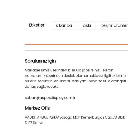
Etiketler :
s kanca
askı
teşhir ürünler
Sorularınız için
Mail adresimiz üzerinden bize ulaşabilirsiniz. Telefon
numaramız üzerinden destek olamamaktayız. İlgili ekibimiz
sizlerin sorularını en kısa sürede yazılı veya sözlü olarak geri
dönüş sağlayacaktr.
saban@asposdisplay.com.tr
Merkez Ofis
VADISTANBUL Park/Ayazaga Mah.Kemerburgaz Cad.7B Blok
D.27 Sarıyer