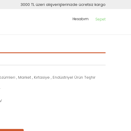
3000 TL üzeri alışverişlerinizde ücretsiz kargo
Hesabım
Sepet
özümleri
,
Market
,
Kırtasiye
,
Endüstriyel Ürün Teşhir
y
DV