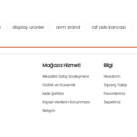
i
display ürünler
avm stand
raf askı kancası
Mağaza Hizmeti
Bilgi
Mesafeli Satış Sözleşmesi
Hesabım
Gizlilik ve Güvenlik
Sipariş Takip
İade Şartları
Favorileriniz
Kişisel Verilerin Korunması
Sepetiniz
İletişim