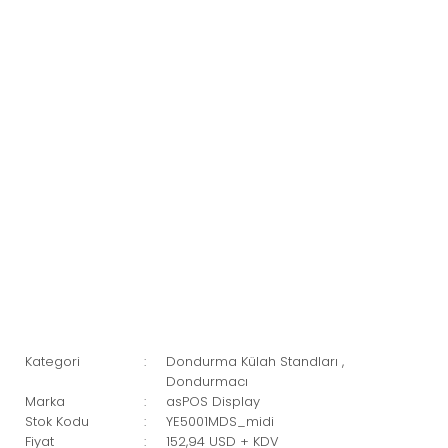
Kategori
Dondurma Külah Standları
,
Dondurmacı
Marka
asPOS Display
Stok Kodu
YE5001MDS_midi
Fiyat
152,94 USD + KDV