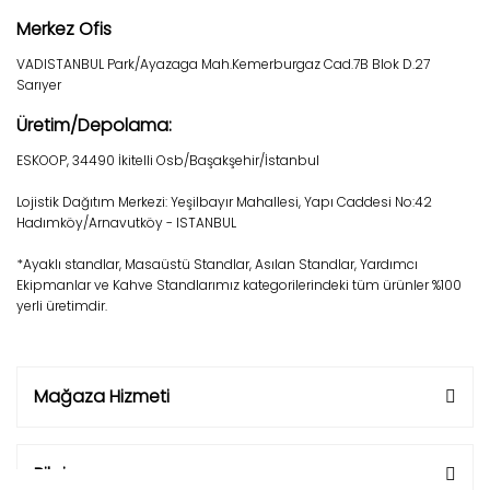
Merkez Ofis
VADISTANBUL Park/Ayazaga Mah.Kemerburgaz Cad.7B Blok D.27
Sarıyer
Üretim/Depolama:
ESKOOP, 34490 İkitelli Osb/Başakşehir/İstanbul
Lojistik Dağıtım Merkezi: Yeşilbayır Mahallesi, Yapı Caddesi No:42
Hadımköy/Arnavutköy - ISTANBUL
*Ayaklı standlar, Masaüstü Standlar, Asılan Standlar, Yardımcı
Ekipmanlar ve Kahve Standlarımız kategorilerindeki tüm ürünler %100
yerli üretimdir.
Mağaza Hizmeti
Bilgi