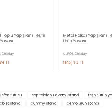
 Toplu Yapışkanlı Teşhir
Metal Halkalı Yapışkanlı T
 Yoyosu
Ürün Yoyosu
 Display
asPOS Display
99 TL
843,46 TL
elefon tutucu
cep telefonu alarmlı stand
teşhir ürün y
tablet standı
dummy standı
demo ürün standı