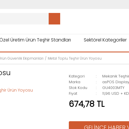
Özel Üretim Ürün Teşhir Standları
Sektörel Kategoriler
Ürün Güvenlik Ekipmanları
Metal Toplu Teşhir Ürün Yoyosu
osu
Kategori
Mekanik Teşhi
Marka
asPOS Displa
Stok Kodu
GU4003MTY
Fiyat
11,96 USD + K
674,78 TL
GELİNCE HABER 