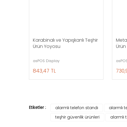
Karabinalı ve Yapışkanlı Teşhir
Metal
Ürün Yoyosu
Ürün
asPOS Display
asPOS
843,47 TL
730,
Etiketler :
alarmlı telefon standı
alarmlı t
teşhir güvenlik ürünleri
alarmlı 