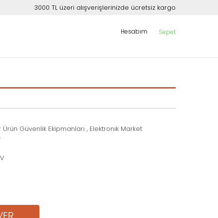
3000 TL üzeri alışverişlerinizde ücretsiz kargo
Hesabım
Sepet
r Ürün Güvenlik Ekipmanları
,
Elektronik Market
y
DV
VER