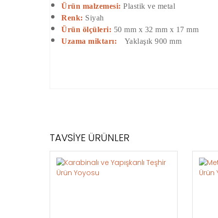
Ürün malzemesi:
Plastik ve metal
Renk:
Siyah
Ürün ölçüleri:
50 mm x 32 mm x 17 mm
Uzama miktarı:
Yaklaşık 900 mm
TAVSİYE ÜRÜNLER