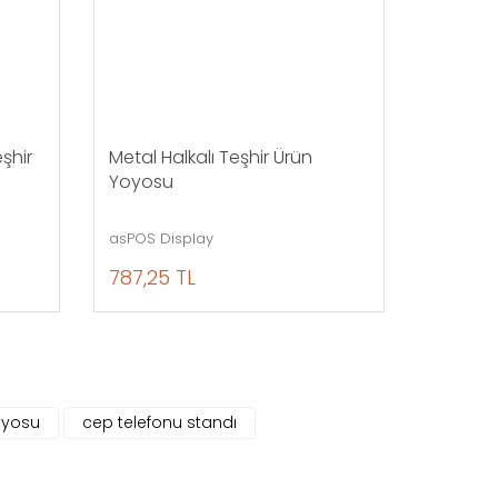
eşhir
Metal Halkalı Teşhir Ürün
Yoyosu
asPOS Display
787,25 TL
oyosu
cep telefonu standı