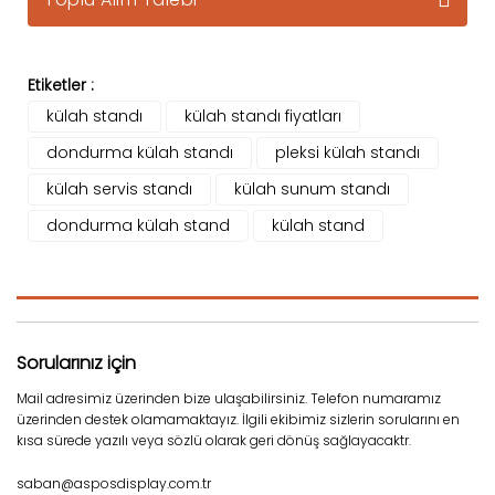
Etiketler :
külah standı
külah standı fiyatları
dondurma külah standı
pleksi külah standı
külah servis standı
külah sunum standı
dondurma külah stand
külah stand
Sorularınız için
Mail adresimiz üzerinden bize ulaşabilirsiniz. Telefon numaramız
üzerinden destek olamamaktayız. İlgili ekibimiz sizlerin sorularını en
kısa sürede yazılı veya sözlü olarak geri dönüş sağlayacaktr.
saban@asposdisplay.com.tr