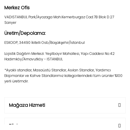
Merkez Ofis
VADISTANBUL Park/Ayazaga Mah.Kemerburgaz Cad.7B Blok D.27
Sarıyer
Üretim/Depolama:
ESKOOP, 34490 İkitelli Osb/Başakşehir/İstanbul
Lojistik Dağıtım Merkezi: Yeşilbayır Mahallesi, Yapı Caddesi No:42
Hadımköy/Arnavutköy - ISTANBUL
*Ayaklı standlar, Masaüstü Standlar, Asılan Standlar, Yardımcı
Ekipmanlar ve Kahve Standlarımız kategorilerindeki tüm ürünler %100
yerli üretimdir.
Mağaza Hizmeti
Bilgi