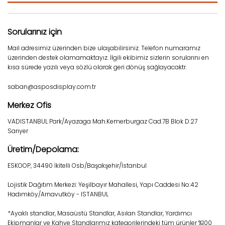
Sorularınız için
Mail adresimiz üzerinden bize ulaşabilirsiniz. Telefon numaramız
üzerinden destek olamamaktayız. İlgili ekibimiz sizlerin sorularını en
kısa sürede yazılı veya sözlü olarak geri dönüş sağlayacaktr.
saban@asposdisplay.com.tr
Merkez Ofis
VADISTANBUL Park/Ayazaga Mah.Kemerburgaz Cad.7B Blok D.27
Sarıyer
Üretim/Depolama:
ESKOOP, 34490 İkitelli Osb/Başakşehir/İstanbul
Lojistik Dağıtım Merkezi: Yeşilbayır Mahallesi, Yapı Caddesi No:42
Hadımköy/Arnavutköy - ISTANBUL
*Ayaklı standlar, Masaüstü Standlar, Asılan Standlar, Yardımcı
Ekipmanlar ve Kahve Standlarımız kategorilerindeki tüm ürünler %100