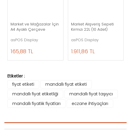
Market ve Mağazalar İçin
Market Alışveriş Sepeti
A4 Ayaklı Çerçeve
Kırmızı 22L (10 Adet)
asPOS Display
asPOS Display
165,88 TL
1.911,86 TL
Etiketler :
fiyat etiketi
mandallı fiyat etiketi
mandallı fiyat etiketliği
mandallı fiyat taşıyıcı
mandallı fiyatlık fiyatları
eczane ihtiyaçları