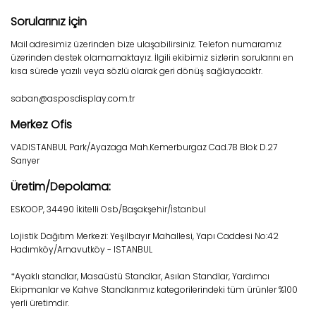
Sorularınız için
Mail adresimiz üzerinden bize ulaşabilirsiniz. Telefon numaramız
üzerinden destek olamamaktayız. İlgili ekibimiz sizlerin sorularını en
kısa sürede yazılı veya sözlü olarak geri dönüş sağlayacaktr.
saban@asposdisplay.com.tr
Merkez Ofis
VADISTANBUL Park/Ayazaga Mah.Kemerburgaz Cad.7B Blok D.27
Sarıyer
Üretim/Depolama:
ESKOOP, 34490 İkitelli Osb/Başakşehir/İstanbul
Lojistik Dağıtım Merkezi: Yeşilbayır Mahallesi, Yapı Caddesi No:42
Hadımköy/Arnavutköy - ISTANBUL
*Ayaklı standlar, Masaüstü Standlar, Asılan Standlar, Yardımcı
Ekipmanlar ve Kahve Standlarımız kategorilerindeki tüm ürünler %100
yerli üretimdir.