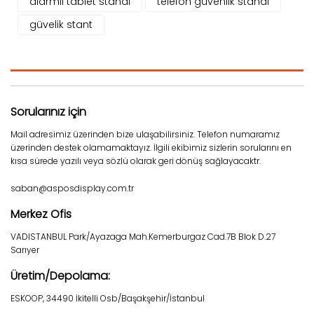
alarmlı tablet standı
telefon güvenlik standı
güvelik stant
Sorularınız için
Mail adresimiz üzerinden bize ulaşabilirsiniz. Telefon numaramız
üzerinden destek olamamaktayız. İlgili ekibimiz sizlerin sorularını en
kısa sürede yazılı veya sözlü olarak geri dönüş sağlayacaktr.
saban@asposdisplay.com.tr
Merkez Ofis
VADISTANBUL Park/Ayazaga Mah.Kemerburgaz Cad.7B Blok D.27
Sarıyer
Üretim/Depolama:
ESKOOP, 34490 İkitelli Osb/Başakşehir/İstanbul