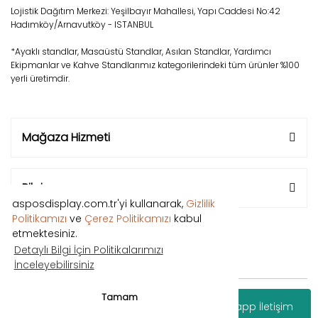
Lojistik Dağıtım Merkezi: Yeşilbayır Mahallesi, Yapı Caddesi No:42
Hadımköy/Arnavutköy - ISTANBUL
*Ayaklı standlar, Masaüstü Standlar, Asılan Standlar, Yardımcı
Ekipmanlar ve Kahve Standlarımız kategorilerindeki tüm ürünler %100
yerli üretimdir.
Mağaza Hizmeti
Bilgi
asposdisplay.com.tr'yi kullanarak,
Gizlilik
Politikamızı
ve
Çerez Politikamızı
kabul
etmektesiniz.
Detaylı Bilgi İçin Politikalarımızı
İnceleyebilirsiniz
Copyright © 2018 Tüm hakları saklıdır.
Tamam
Whatsapp İletişim
®
IdeaSoft
|
E-ticaret
Paketleri ile hazırlanmıştır.