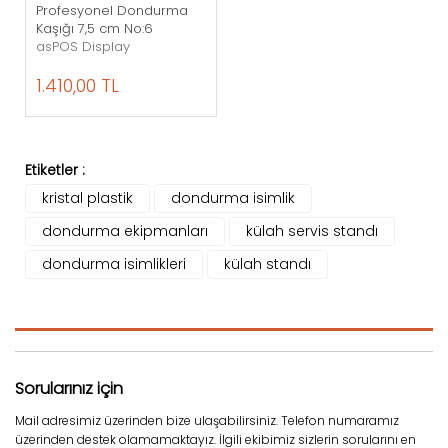
Profesyonel Dondurma
Kaşığı 7,5 cm No:6
asPOS Display
1.410,00 TL
Etiketler :
kristal plastik
dondurma isimlik
dondurma ekipmanları
külah servis standı
dondurma isimlikleri
külah standı
Sorularınız için
Mail adresimiz üzerinden bize ulaşabilirsiniz. Telefon numaramız
üzerinden destek olamamaktayız. İlgili ekibimiz sizlerin sorularını en