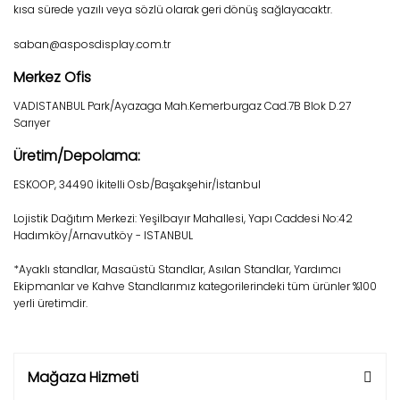
kısa sürede yazılı veya sözlü olarak geri dönüş sağlayacaktr.
saban@asposdisplay.com.tr
Merkez Ofis
VADISTANBUL Park/Ayazaga Mah.Kemerburgaz Cad.7B Blok D.27
Sarıyer
Üretim/Depolama:
ESKOOP, 34490 İkitelli Osb/Başakşehir/İstanbul
Lojistik Dağıtım Merkezi: Yeşilbayır Mahallesi, Yapı Caddesi No:42
Hadımköy/Arnavutköy - ISTANBUL
*Ayaklı standlar, Masaüstü Standlar, Asılan Standlar, Yardımcı
Ekipmanlar ve Kahve Standlarımız kategorilerindeki tüm ürünler %100
yerli üretimdir.
Mağaza Hizmeti