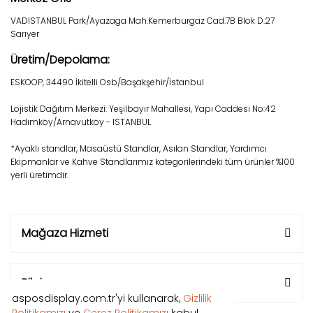
VADISTANBUL Park/Ayazaga Mah.Kemerburgaz Cad.7B Blok D.27
Sarıyer
Üretim/Depolama:
ESKOOP, 34490 İkitelli Osb/Başakşehir/İstanbul
Lojistik Dağıtım Merkezi: Yeşilbayır Mahallesi, Yapı Caddesi No:42
Hadımköy/Arnavutköy - ISTANBUL
*Ayaklı standlar, Masaüstü Standlar, Asılan Standlar, Yardımcı
Ekipmanlar ve Kahve Standlarımız kategorilerindeki tüm ürünler %100
yerli üretimdir.
Mağaza Hizmeti
Bilgi
asposdisplay.com.tr'yi kullanarak,
Gizlilik
Politikamızı
ve
Çerez Politikamızı
kabul