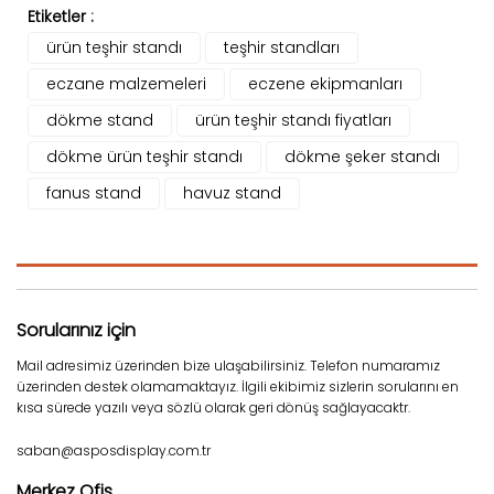
Etiketler :
ürün teşhir standı
teşhir standları
eczane malzemeleri
eczene ekipmanları
dökme stand
ürün teşhir standı fiyatları
dökme ürün teşhir standı
dökme şeker standı
fanus stand
havuz stand
Sorularınız için
Mail adresimiz üzerinden bize ulaşabilirsiniz. Telefon numaramız
üzerinden destek olamamaktayız. İlgili ekibimiz sizlerin sorularını en
kısa sürede yazılı veya sözlü olarak geri dönüş sağlayacaktr.
saban@asposdisplay.com.tr
Merkez Ofis