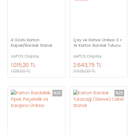
4 Gözlü Karton
Çay ve Kahve Ünitesi 3 +
Kapak/Bardak Standı
3x Karton Bardak Tutucu
asPOS Display
asPOS Display
1.015,20 TL
2.643,75 TL
1.128,00 TL
3.525,00 TL
%25
%25