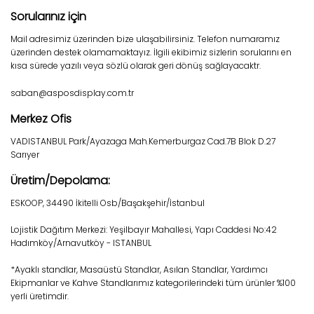
Sorularınız için
Mail adresimiz üzerinden bize ulaşabilirsiniz. Telefon numaramız
üzerinden destek olamamaktayız. İlgili ekibimiz sizlerin sorularını en
kısa sürede yazılı veya sözlü olarak geri dönüş sağlayacaktr.
saban@asposdisplay.com.tr
Merkez Ofis
VADISTANBUL Park/Ayazaga Mah.Kemerburgaz Cad.7B Blok D.27
Sarıyer
Üretim/Depolama:
ESKOOP, 34490 İkitelli Osb/Başakşehir/İstanbul
Lojistik Dağıtım Merkezi: Yeşilbayır Mahallesi, Yapı Caddesi No:42
Hadımköy/Arnavutköy - ISTANBUL
*Ayaklı standlar, Masaüstü Standlar, Asılan Standlar, Yardımcı
Ekipmanlar ve Kahve Standlarımız kategorilerindeki tüm ürünler %100
yerli üretimdir.