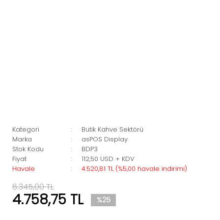
Kategori
Butik Kahve Sektörü
Marka
asPOS Display
Stok Kodu
BDP3
Fiyat
112,50 USD + KDV
Havale
4.520,81 TL (%5,00 havale indirimi)
6.345,00 TL
4.758,75 TL
%25