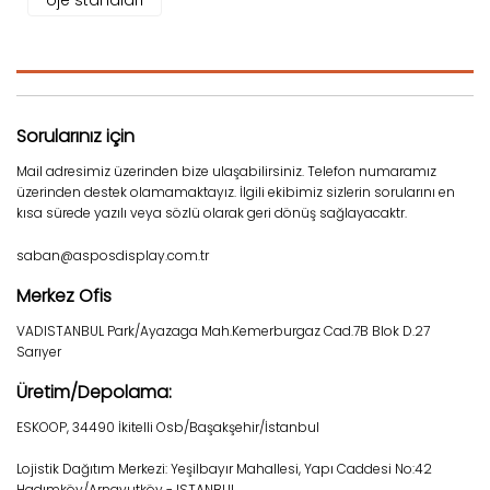
oje standları
Sorularınız için
Mail adresimiz üzerinden bize ulaşabilirsiniz. Telefon numaramız
üzerinden destek olamamaktayız. İlgili ekibimiz sizlerin sorularını en
kısa sürede yazılı veya sözlü olarak geri dönüş sağlayacaktr.
saban@asposdisplay.com.tr
Merkez Ofis
VADISTANBUL Park/Ayazaga Mah.Kemerburgaz Cad.7B Blok D.27
Sarıyer
Üretim/Depolama:
ESKOOP, 34490 İkitelli Osb/Başakşehir/İstanbul
Lojistik Dağıtım Merkezi: Yeşilbayır Mahallesi, Yapı Caddesi No:42
Hadımköy/Arnavutköy - ISTANBUL