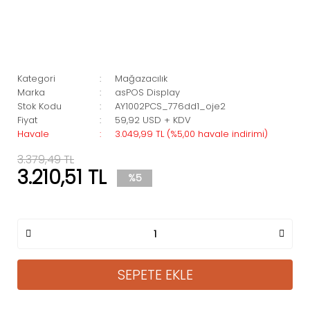
Kategori
Mağazacılık
Marka
asPOS Display
Stok Kodu
AY1002PCS_776dd1_oje2
Fiyat
59,92 USD + KDV
Havale
3.049,99 TL (%5,00 havale indirimi)
3.379,49 TL
3.210,51 TL
%5
SEPETE EKLE