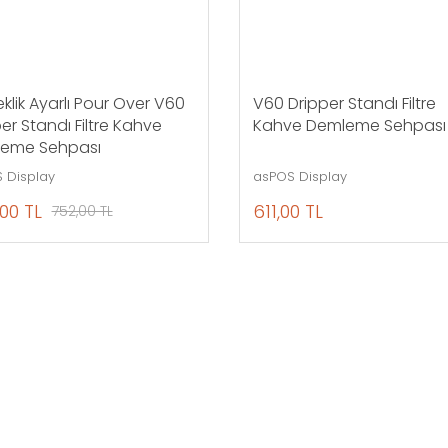
klik Ayarlı Pour Over V60
V60 Dripper Standı Filtre
er Standı Filtre Kahve
Kahve Demleme Sehpası
eme Sehpası
 Display
asPOS Display
00 TL
611,00 TL
752,00 TL