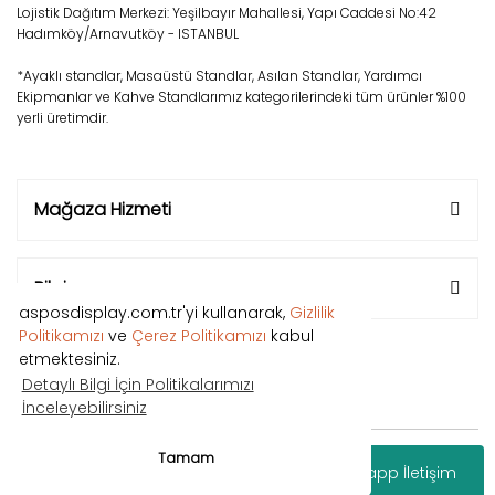
Lojistik Dağıtım Merkezi: Yeşilbayır Mahallesi, Yapı Caddesi No:42
Hadımköy/Arnavutköy - ISTANBUL
*Ayaklı standlar, Masaüstü Standlar, Asılan Standlar, Yardımcı
Ekipmanlar ve Kahve Standlarımız kategorilerindeki tüm ürünler %100
yerli üretimdir.
Mağaza Hizmeti
Bilgi
asposdisplay.com.tr'yi kullanarak,
Gizlilik
Politikamızı
ve
Çerez Politikamızı
kabul
etmektesiniz.
Detaylı Bilgi İçin Politikalarımızı
İnceleyebilirsiniz
Copyright © 2018 Tüm hakları saklıdır.
Tamam
Whatsapp İletişim
®
IdeaSoft
|
E-ticaret
Paketleri ile hazırlanmıştır.