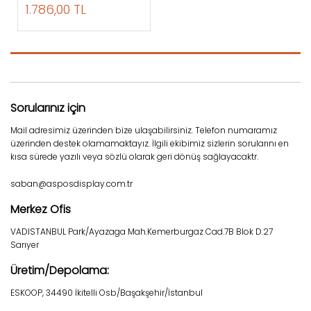
1.786,00 TL
Sorularınız için
Mail adresimiz üzerinden bize ulaşabilirsiniz. Telefon numaramız
üzerinden destek olamamaktayız. İlgili ekibimiz sizlerin sorularını en
kısa sürede yazılı veya sözlü olarak geri dönüş sağlayacaktr.
saban@asposdisplay.com.tr
Merkez Ofis
VADISTANBUL Park/Ayazaga Mah.Kemerburgaz Cad.7B Blok D.27
Sarıyer
Üretim/Depolama:
ESKOOP, 34490 İkitelli Osb/Başakşehir/İstanbul