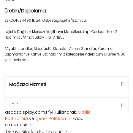
Üretim/Depolama:
ESKOOP, 34490 İkitelli Osb/Başakşehir/İstanbul
Lojistik Dağıtım Merkezi: Yeşilbayır Mahallesi, Yapı Caddesi No:42
Hadımköy/Arnavutköy - ISTANBUL
*Ayaklı standlar, Masaüstü Standlar, Asılan Standlar, Yardımcı
Ekipmanlar ve Kahve Standlarımız kategorilerindeki tüm ürünler %100
yerli üretimdir.
Mağaza Hizmeti
Bilgi
asposdisplay.com.tr'yi kullanarak,
Gizlilik
Politikamızı
ve
Çerez Politikamızı
kabul
etmektesiniz.
Detaylı Bilgi İçin Politikalarımızı