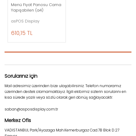
Menü Fiyat Panosu Cama
Yapışabilen (a4)
asPOS Display
610,15 TL
Sorularınız için
Mail adresimiz üzerinden bize ulaşabilirsiniz. Telefon numaramız
üzerinden destek olamamaktayız. İlgili ekibimiz sizlerin sorularını en
kısa sürede yazılı veya sözlü olarak geri dönüş sağlayacaktr.
saban@asposdisplay.com.tr
Merkez Ofis
VADISTANBUL Park/Ayazaga Mah.Kemerburgaz Cad.7B Blok D.27
Sarıyer