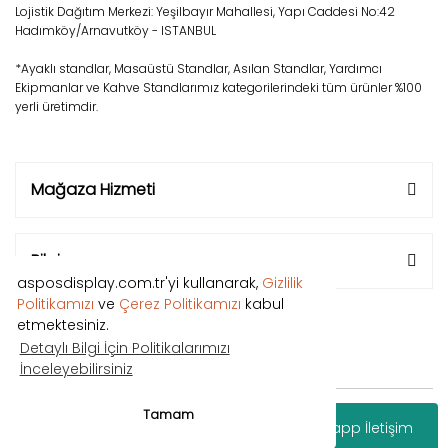
Lojistik Dağıtım Merkezi: Yeşilbayır Mahallesi, Yapı Caddesi No:42
Hadımköy/Arnavutköy - ISTANBUL
*Ayaklı standlar, Masaüstü Standlar, Asılan Standlar, Yardımcı
Ekipmanlar ve Kahve Standlarımız kategorilerindeki tüm ürünler %100
yerli üretimdir.
Mağaza Hizmeti
Bilgi
asposdisplay.com.tr'yi kullanarak,
Gizlilik
Politikamızı
ve
Çerez Politikamızı
kabul
etmektesiniz.
Detaylı Bilgi İçin Politikalarımızı
İnceleyebilirsiniz
Copyright © 2018 Tüm hakları saklıdır.
Tamam
Whatsapp İletişim
®
IdeaSoft
|
E-ticaret
Paketleri ile hazırlanmıştır.