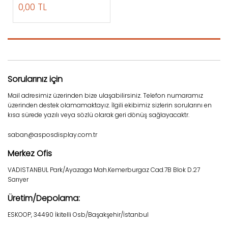
0,00 TL
Sorularınız için
Mail adresimiz üzerinden bize ulaşabilirsiniz. Telefon numaramız
üzerinden destek olamamaktayız. İlgili ekibimiz sizlerin sorularını en
kısa sürede yazılı veya sözlü olarak geri dönüş sağlayacaktr.
saban@asposdisplay.com.tr
Merkez Ofis
VADISTANBUL Park/Ayazaga Mah.Kemerburgaz Cad.7B Blok D.27
Sarıyer
Üretim/Depolama:
ESKOOP, 34490 İkitelli Osb/Başakşehir/İstanbul