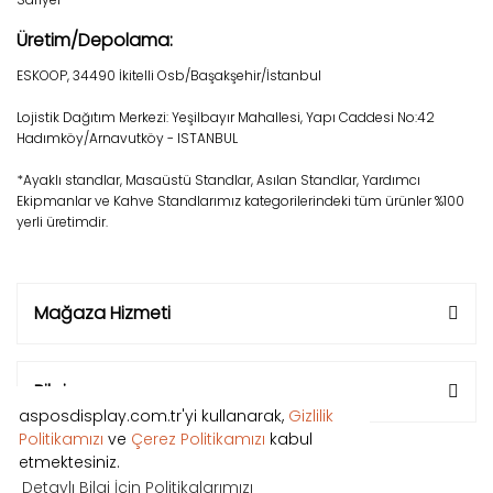
Üretim/Depolama:
ESKOOP, 34490 İkitelli Osb/Başakşehir/İstanbul
Lojistik Dağıtım Merkezi: Yeşilbayır Mahallesi, Yapı Caddesi No:42
Hadımköy/Arnavutköy - ISTANBUL
*Ayaklı standlar, Masaüstü Standlar, Asılan Standlar, Yardımcı
Ekipmanlar ve Kahve Standlarımız kategorilerindeki tüm ürünler %100
yerli üretimdir.
Mağaza Hizmeti
Bilgi
asposdisplay.com.tr'yi kullanarak,
Gizlilik
Politikamızı
ve
Çerez Politikamızı
kabul
etmektesiniz.
Detaylı Bilgi İçin Politikalarımızı