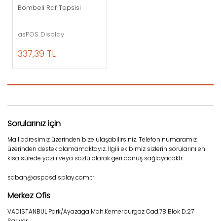
Bombeli Raf Tepsisi
asPOS Display
337,39 TL
Sorularınız için
Mail adresimiz üzerinden bize ulaşabilirsiniz. Telefon numaramız
üzerinden destek olamamaktayız. İlgili ekibimiz sizlerin sorularını en
kısa sürede yazılı veya sözlü olarak geri dönüş sağlayacaktr.
saban@asposdisplay.com.tr
Merkez Ofis
VADISTANBUL Park/Ayazaga Mah.Kemerburgaz Cad.7B Blok D.27
Sarıyer