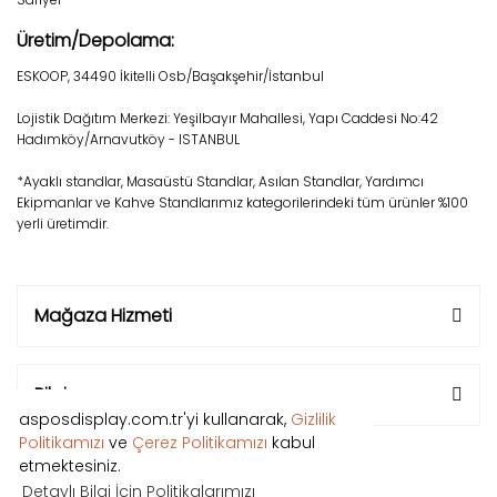
Üretim/Depolama:
ESKOOP, 34490 İkitelli Osb/Başakşehir/İstanbul
Lojistik Dağıtım Merkezi: Yeşilbayır Mahallesi, Yapı Caddesi No:42
Hadımköy/Arnavutköy - ISTANBUL
*Ayaklı standlar, Masaüstü Standlar, Asılan Standlar, Yardımcı
Ekipmanlar ve Kahve Standlarımız kategorilerindeki tüm ürünler %100
yerli üretimdir.
Mağaza Hizmeti
Bilgi
asposdisplay.com.tr'yi kullanarak,
Gizlilik
Politikamızı
ve
Çerez Politikamızı
kabul
etmektesiniz.
Detaylı Bilgi İçin Politikalarımızı