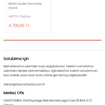
Metal Ayaklı Demonte
Stand
asPOS Display
4.700,00 TL
Sorularınız için
Mail adresimiz üzerinden bize ulaşabilirsiniz. Telefon numaramız
üzerinden destek olamamaktayız. İlgili ekibimiz sizlerin sorularını en
kısa sürede yazılı veya sözlü olarak geri dönüş sağlayacaktr.
saban@asposdisplay.com.tr
Merkez Ofis
VADISTANBUL Park/Ayazaga Mah.Kemerburgaz Cad.7B Blok D.27
Sarıyer