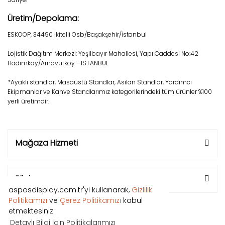
Üretim/Depolama:
ESKOOP, 34490 İkitelli Osb/Başakşehir/İstanbul
Lojistik Dağıtım Merkezi: Yeşilbayır Mahallesi, Yapı Caddesi No:42
Hadımköy/Arnavutköy - ISTANBUL
*Ayaklı standlar, Masaüstü Standlar, Asılan Standlar, Yardımcı
Ekipmanlar ve Kahve Standlarımız kategorilerindeki tüm ürünler %100
yerli üretimdir.
Mağaza Hizmeti
Bilgi
asposdisplay.com.tr'yi kullanarak,
Gizlilik
Politikamızı
ve
Çerez Politikamızı
kabul
etmektesiniz.
Detaylı Bilgi İçin Politikalarımızı