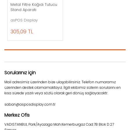
Metal Filtre Kağıdı Tutucu
Stand Aparatı
asPOS Display
305,09 TL
Sorularınız için
Mail adresimiz üzerinden bize ulaşabilirsiniz. Telefon numaramız
üzerinden destek olamamaktayız. İlgili ekibimiz sizlerin sorularını en
kısa sürede yazılı veya sözlü olarak geri dönüş sağlayacaktr.
saban@asposdisplay.com.tr
Merkez Ofis
VADISTANBUL Park/Ayazaga Mah.Kemerburgaz Cad.7B Blok D.27
Sarıyer