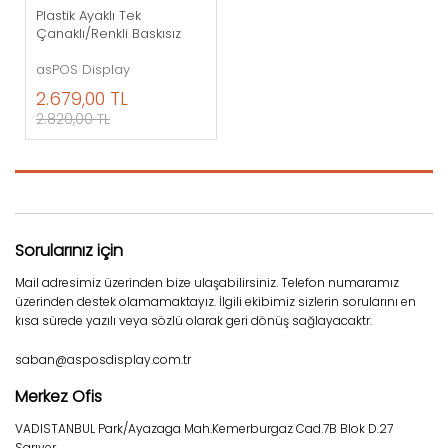
Plastik Ayaklı Tek
Çanaklı/Renkli Baskısız
asPOS Display
2.679,00 TL
2.820,00 TL
Sorularınız için
Mail adresimiz üzerinden bize ulaşabilirsiniz. Telefon numaramız
üzerinden destek olamamaktayız. İlgili ekibimiz sizlerin sorularını en
kısa sürede yazılı veya sözlü olarak geri dönüş sağlayacaktr.
saban@asposdisplay.com.tr
Merkez Ofis
VADISTANBUL Park/Ayazaga Mah.Kemerburgaz Cad.7B Blok D.27
Sarıyer