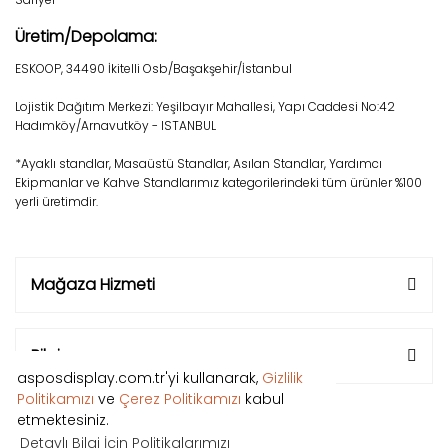
Üretim/Depolama:
ESKOOP, 34490 İkitelli Osb/Başakşehir/İstanbul
Lojistik Dağıtım Merkezi: Yeşilbayır Mahallesi, Yapı Caddesi No:42
Hadımköy/Arnavutköy - ISTANBUL
*Ayaklı standlar, Masaüstü Standlar, Asılan Standlar, Yardımcı
Ekipmanlar ve Kahve Standlarımız kategorilerindeki tüm ürünler %100
yerli üretimdir.
Mağaza Hizmeti
Bilgi
asposdisplay.com.tr'yi kullanarak,
Gizlilik
Politikamızı
ve
Çerez Politikamızı
kabul
etmektesiniz.
Detaylı Bilgi İçin Politikalarımızı