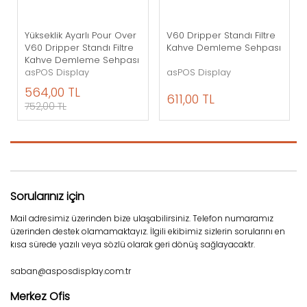
Yükseklik Ayarlı Pour Over
V60 Dripper Standı Filtre
V60 Dripper Standı Filtre
Kahve Demleme Sehpası
Kahve Demleme Sehpası
asPOS Display
asPOS Display
564,00 TL
611,00 TL
752,00 TL
Sorularınız için
Mail adresimiz üzerinden bize ulaşabilirsiniz. Telefon numaramız
üzerinden destek olamamaktayız. İlgili ekibimiz sizlerin sorularını en
kısa sürede yazılı veya sözlü olarak geri dönüş sağlayacaktr.
saban@asposdisplay.com.tr
Merkez Ofis