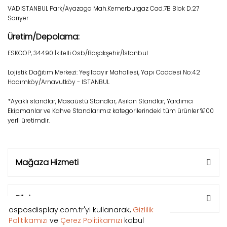
VADISTANBUL Park/Ayazaga Mah.Kemerburgaz Cad.7B Blok D.27
Sarıyer
Üretim/Depolama:
ESKOOP, 34490 İkitelli Osb/Başakşehir/İstanbul
Lojistik Dağıtım Merkezi: Yeşilbayır Mahallesi, Yapı Caddesi No:42
Hadımköy/Arnavutköy - ISTANBUL
*Ayaklı standlar, Masaüstü Standlar, Asılan Standlar, Yardımcı
Ekipmanlar ve Kahve Standlarımız kategorilerindeki tüm ürünler %100
yerli üretimdir.
Mağaza Hizmeti
Bilgi
asposdisplay.com.tr'yi kullanarak,
Gizlilik
Politikamızı
ve
Çerez Politikamızı
kabul