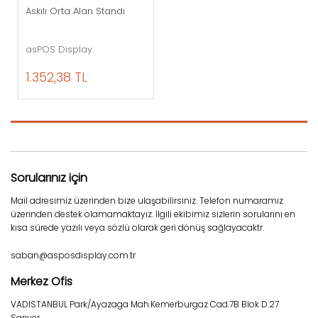
Askılı Orta Alan Standı
asPOS Display
1.352,38 TL
Sorularınız için
Mail adresimiz üzerinden bize ulaşabilirsiniz. Telefon numaramız
üzerinden destek olamamaktayız. İlgili ekibimiz sizlerin sorularını en
kısa sürede yazılı veya sözlü olarak geri dönüş sağlayacaktr.
saban@asposdisplay.com.tr
Merkez Ofis
VADISTANBUL Park/Ayazaga Mah.Kemerburgaz Cad.7B Blok D.27
Sarıyer