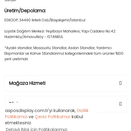
Üretim/Depolama:
ESKOOP, 34490 İkitelli Osb/Başakşehir/İstanbul
Lojistik Dağıtım Merkezi: Yeşilbayır Mahallesi, Yapı Caddesi No:42
Hadımköy/Arnavutköy - ISTANBUL
*Ayaklı standlar, Masaüstü Standlar, Asılan Standlar, Yardımcı
Ekipmanlar ve Kahve Standlarımız kategorilerindeki tüm ürünler %100
yerli üretimdir.
Mağaza Hizmeti
Bilgi
asposdisplay.com.tr'yi kullanarak,
Gizlilik
Politikamızı
ve
Çerez Politikamızı
kabul
etmektesiniz.
Detaylı Bilgi İçin Politikalarımızı