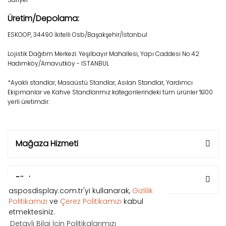
Üretim/Depolama:
ESKOOP, 34490 İkitelli Osb/Başakşehir/İstanbul
Lojistik Dağıtım Merkezi: Yeşilbayır Mahallesi, Yapı Caddesi No:42
Hadımköy/Arnavutköy - ISTANBUL
*Ayaklı standlar, Masaüstü Standlar, Asılan Standlar, Yardımcı
Ekipmanlar ve Kahve Standlarımız kategorilerindeki tüm ürünler %100
yerli üretimdir.
Mağaza Hizmeti
Bilgi
asposdisplay.com.tr'yi kullanarak,
Gizlilik
Politikamızı
ve
Çerez Politikamızı
kabul
etmektesiniz.
Detaylı Bilgi İçin Politikalarımızı