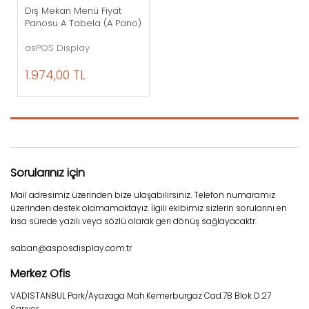
Dış Mekan Menü Fiyat
Panosu A Tabela (A Pano)
asPOS Display
1.974,00 TL
Sorularınız için
Mail adresimiz üzerinden bize ulaşabilirsiniz. Telefon numaramız
üzerinden destek olamamaktayız. İlgili ekibimiz sizlerin sorularını en
kısa sürede yazılı veya sözlü olarak geri dönüş sağlayacaktr.
saban@asposdisplay.com.tr
Merkez Ofis
VADISTANBUL Park/Ayazaga Mah.Kemerburgaz Cad.7B Blok D.27
Sarıyer