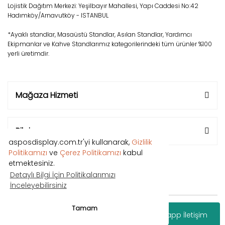
Lojistik Dağıtım Merkezi: Yeşilbayır Mahallesi, Yapı Caddesi No:42
Hadımköy/Arnavutköy - ISTANBUL
*Ayaklı standlar, Masaüstü Standlar, Asılan Standlar, Yardımcı
Ekipmanlar ve Kahve Standlarımız kategorilerindeki tüm ürünler %100
yerli üretimdir.
Mağaza Hizmeti
Bilgi
asposdisplay.com.tr'yi kullanarak,
Gizlilik
Politikamızı
ve
Çerez Politikamızı
kabul
etmektesiniz.
Detaylı Bilgi İçin Politikalarımızı
İnceleyebilirsiniz
Copyright © 2018 Tüm hakları saklıdır.
Tamam
Whatsapp İletişim
®
IdeaSoft
|
E-ticaret
Paketleri ile hazırlanmıştır.