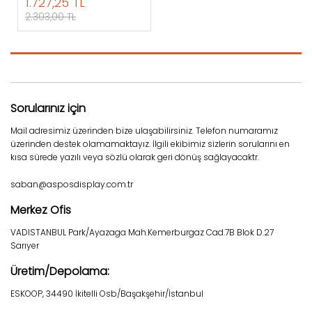
1.727,25 TL
2.303,00 TL
Sorularınız için
Mail adresimiz üzerinden bize ulaşabilirsiniz. Telefon numaramız
üzerinden destek olamamaktayız. İlgili ekibimiz sizlerin sorularını en
kısa sürede yazılı veya sözlü olarak geri dönüş sağlayacaktr.
saban@asposdisplay.com.tr
Merkez Ofis
VADISTANBUL Park/Ayazaga Mah.Kemerburgaz Cad.7B Blok D.27
Sarıyer
Üretim/Depolama:
ESKOOP, 34490 İkitelli Osb/Başakşehir/İstanbul