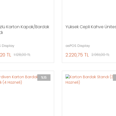
zlü Karton Kapak/Bardak
Yüksek Cepli Kahve Ünites
dı
 Display
asPOS Display
,20 TL
2.220,75 TL
1.128,00 TL
2.961,00 TL
%15