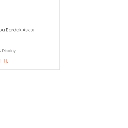
u Bardak Askısı
 Display
1 TL