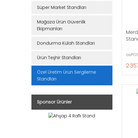
Süper Market Standları
Mağaza Ürün Güvenlik
Ekipmanları
Merd
Stand
Dondurma Külah Standları
asPOS
Ürün Teşhir Standları
2.35
Özel Üretim Ürün Sergileme
Standları
Sponsor Ürünler