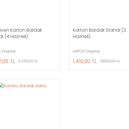
iven Karton Bardak
Karton Bardak Standı (3
ı (4 Hazneli)
Hazneli)
 Display
asPOS Display
7,05 TL
1.410,00 TL
2.773,00 TL
1.880,00 TL