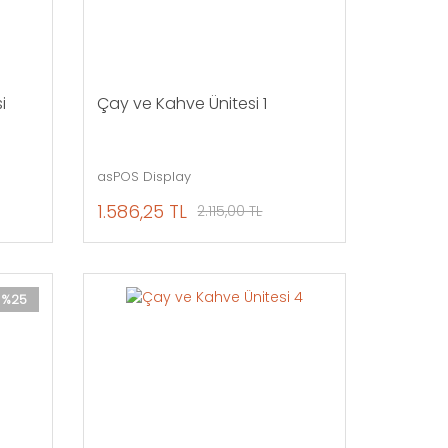
i
Çay ve Kahve Ünitesi 1
asPOS Display
1.586,25 TL
2.115,00 TL
%25